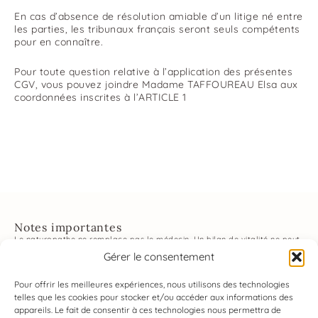
En cas d’absence de résolution amiable d’un litige né entre
les parties, les tribunaux français seront seuls compétents
pour en connaître.
Pour toute question relative à l’application des présentes
CGV, vous pouvez joindre Madame TAFFOUREAU Elsa aux
coordonnées inscrites à l’ARTICLE 1
Notes importantes
Le naturopathe ne remplace pas le médecin. Un bilan de vitalité ne peut
se substituer à un diagnostic ni à bilan médical. Je ne fais pas de
Gérer le consentement
diagnostic ni d’interprétation de résultats biologiques. Les conseils
proposés ne dispensent pas de consulter un médecin. En cas de maladie
nécessitant un suivi médical, veuillez consulter un médecin avant de voir
Pour offrir les meilleures expériences, nous utilisons des technologies
un naturopathe.
telles que les cookies pour stocker et/ou accéder aux informations des
MEMBRE DU SYNDICAT DES PROFESSIONNELS DE LA
appareils. Le fait de consentir à ces technologies nous permettra de
NATUROPATHIE SPN