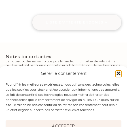
programme complet spécialisé
endométriose
LISTE D'ATTENTE ENDOMÉSIA
Notes importantes
Le naturopathe ne remplace pas le médecin. Un bilan de vitalité ne
peut se substituer à un diagnostic ni à bilan médical. Je ne fais pas de
diagnostic ni d’interprétation de résultats biologiques. Les conseils
Gérer le consentement
proposés ne dispensent pas de consulter un médecin. En cas de
maladie nécessitant un suivi médical, veuillez consulter un médecin
avant de voir un naturopathe.
Pour offrir les meilleures expériences, nous utilisons des technologies telles
MEMBRE DU SYNDICAT DES PROFESSIONNELS DE LA
que les cookies pour stocker et/ou accéder aux informations des appareils.
NATUROPATHIE SPN
Le fait de consentir à ces technologies nous permettra de traiter des
données telles que le comportement de navigation ou les ID uniques sur ce
site. Le fait de ne pas consentir ou de retirer son consentement peut avoir
un effet négatif sur certaines caractéristiques et fonctions.
ACCEPTER